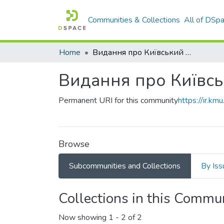
Communities & Collections
All of DSp
Home
Видання про Київський медичний університет
Видання про Київсь
Permanent URI for this community
https://ir.k
Browse
Subcommunities and Collections
By Iss
Collections in this Commu
Now showing
1 - 2 of 2