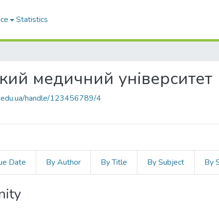
ace
Statistics
кий медичний університет
mu.edu.ua/handle/123456789/4
ue Date
By Author
By Title
By Subject
By 
nity