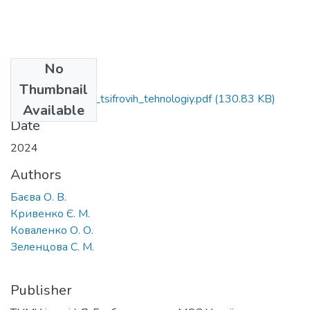
No
Files
Thumbnail
Baieva_et_al_Rol_tsifrovih_tehnologiy.pdf
(130.83 KB)
Available
Date
2024
Authors
Баєва О. В.
Кривенко Є. М.
Коваленко О. О.
Зеленцова С. М.
Publisher