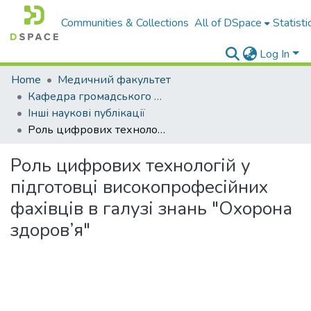
Communities & Collections
All of DSpace
Statisti
Log In
Home
Медичний факультет
Кафедра громадського здоров’я та мікробіології
Інші наукові публікації
Роль цифрових технологій у підготовці високопрофесійних фахівців в галузі знань "Охорона здоров’я"
Роль цифрових технологій у
підготовці високопрофесійних
фахівців в галузі знань "Охорона
здоров’я"