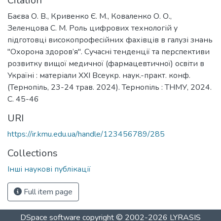
Citation
Баєва О. В., Кривенко Є. М., Коваленко О. О.,
Зеленцова С. М. Роль цифрових технологій у
підготовці високопрофесійних фахівців в галузі знань
"Охорона здоров’я". Сучасні тенденції та перспективи
розвитку вищої медичної (фармацевтичної) освіти в
Україні : матеріали XXІ Всеукр. наук.-практ. конф.
(Тернопіль, 23-24 трав. 2024). Тернопіль : ТНМУ, 2024.
С. 45-46
URI
https://ir.kmu.edu.ua/handle/123456789/285
Collections
Інші наукові публікації
Full item page
DSpace software
copyright © 2002-2026
LYRASIS